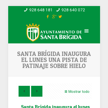
928 648 181
928 640 072
SANTA BRÍGIDA INAUGURA
EL LUNES UNA PISTA DE
PATINAJE SOBRE HIELO
Mostrar todo
Santa Brígida inaugura el lunes