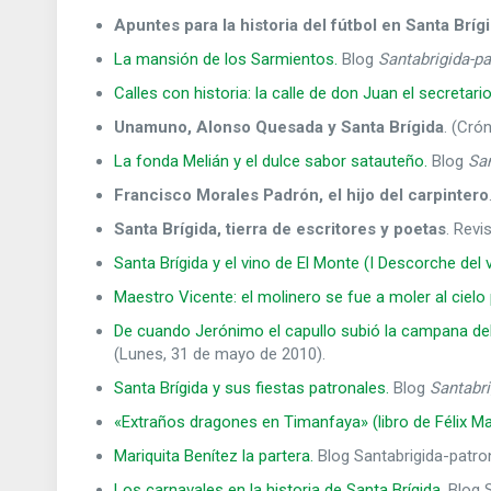
Apuntes para la historia del fútbol en Santa Bríg
La mansión de los Sarmientos.
Blog
Santabrigida-pa
Calles con historia: la calle de don Juan el secretario
Unamuno, Alonso Quesada y Santa Brígida
. (Cró
La fonda Melián y el dulce sabor satauteño.
Blog
San
Francisco Morales Padrón, el hijo del carpintero
Santa Brígida, tierra de escritores y poetas
. Revi
Santa Brígida y el vino de El Monte (I Descorche del 
Maestro Vicente: el molinero se fue a moler al cielo
De cuando Jerónimo el capullo subió la campana del 
(Lunes, 31 de mayo de 2010).
Santa Brígida y sus fiestas patronales.
Blog
Santabri
«Extraños dragones en Timanfaya» (libro de Félix Ma
Mariquita Benítez la partera.
Blog Santabrigida-patron
Los carnavales en la historia de Santa Brígida.
Blog S