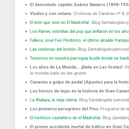
El denostado capitán Suárez Navarro (1898-193
Viudos y con sotana
. (Crónicas de Canarias nº 8, 2
El león que vivió en El Madroñal.
Blog Santabrigida-p
Los Ramer, estrellas del pop que brillaron en los añ
Fallece José Feo Perdomo, el último alcalde franqui
Las verbenas del lechón
. Blog
Santabrigida-patronal
Tenemos en nuestra parroquia la pila donde se baut
Los años de La Movida… ¡Baile en Las Grutas!.
Re
la-movida-baile-en-las-grutas
Canarias a golpe de pedal (Apuntes para la histo
Los hornos de tejas en la historia de Gran Canar
La Atalaya, la vieja ollería
.
Blog Santabrigida-patronal
Los primeros peregrinos del Pino
. Programa de l
El histórico castañero de el Madroñal
.
Blog
Santabri
El primer accidente mortal de tráfico en Gran Ca