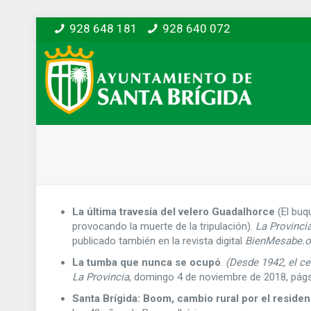
928 648 181
928 640 072
La última travesía del velero Guadalhorce
(El buq
provocando la muerte de la tripulación).
La Provinci
publicado también en la revista digital
BienMesabe.o
La tumba que nunca se ocupó
.
(Desde 1942, el ce
La Provincia
, domingo 4 de noviembre de 2018, págs
Santa Brígida: Boom, cambio rural por el residen