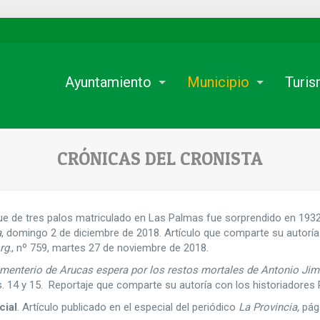
Ayuntamiento
Municipio
Turi
CRÓNICAS DEL CRONISTA
ue de tres palos matriculado en Las Palmas fue sorprendido en 1932 p
a
, domingo 2 de diciembre de 2018. Artículo que comparte su autoría 
rg
., nº 759, martes 27 de noviembre de 2018.
menterio de Arucas espera por los restos mortales de Antonio Jimé
. 14 y 15. Reportaje que comparte su autoría con los historiadore
cial
. Artículo publicado en el especial del periódico
La Provincia,
pág.