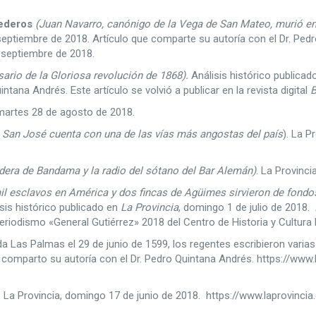
rederos
(Juan Navarro, canónigo de la Vega de San Mateo, murió en 
septiembre de 2018. Artículo que comparte su autoría con el Dr. Pedro
e septiembre de 2018.
sario de la Gloriosa revolución de 1868).
Análisis histórico publica
ntana Andrés. Este artículo se volvió a publicar en la revista digital
B
 martes 28 de agosto de 2018.
e San José cuenta con una de las vías más angostas del país
). La P
ldera de Bandama y la radio del sótano del Bar Alemán)
. La Provinci
il esclavos en América y dos fincas de Agüimes sirvieron de fondos
isis histórico publicado en
La Provincia
, domingo 1 de julio de 2018.
riodismo «General Gutiérrez» 2018 del Centro de Historia y Cultura M
da Las Palmas el 29 de junio de 1599, los regentes escribieron varias 
e comparto su autoría con el Dr. Pedro Quintana Andrés. https://www
. La Provincia, domingo 17 de junio de 2018. https://www.laprovinc