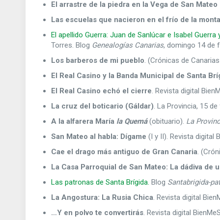
El arrastre de la piedra en la Vega de San Mateo (I
Las escuelas que nacieron en el frío de la mont
El apellido Guerra: Juan de Sanlúcar e Isabel Guerra y
Torres. Blog
Genealogías Canarias
, domingo 14 de 
Los barberos de mi pueblo
. (Crónicas de Canarias
El Real Casino y la Banda Municipal de Santa Brí
El Real Casino echó el cierre
. Revista digital Bie
La cruz del boticario (Gáldar)
. La Provincia, 15 de
A la alfarera María
la Quemá
(obituario).
La Provinc
San Mateo al habla: Dígame
(I y II). Revista digit
Cae el drago más antiguo de Gran Canaria
. (Crón
La Casa Parroquial de San Mateo: La dádiva de 
Las patronas de Santa Brígida.
Blog
Santabrigida-pa
La Angostura: La Rusia Chica
. Revista digital Bi
…Y en polvo te convertirás
. Revista digital BienM