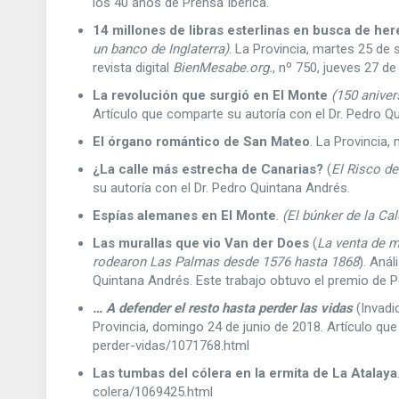
los 40 años de Prensa Ibérica.
14 millones de libras esterlinas en busca de he
un banco de Inglaterra)
. La Provincia, martes 25 de 
revista digital
BienMesabe.org.
, nº 750, jueves 27 d
La revolución que surgió en El Monte
(150 aniver
Artículo que comparte su autoría con el Dr. Pedro Qui
El órgano romántico de San Mateo
. La Provincia,
¿La calle más estrecha de Canarias?
(
El Risco d
su autoría con el Dr. Pedro Quintana Andrés.
Espías alemanes en El Monte
.
(El búnker de la Ca
Las murallas que vio Van der Does
(
La venta de m
rodearon Las Palmas desde 1576 hasta 1868
). Anál
Quintana Andrés. Este trabajo obtuvo el premio de Pe
… A defender el resto hasta perder las vidas
(Invadi
Provincia, domingo 24 de junio de 2018. Artículo qu
perder-vidas/1071768.html
Las tumbas del cólera
en la ermita de La Atalaya
colera/1069425.html