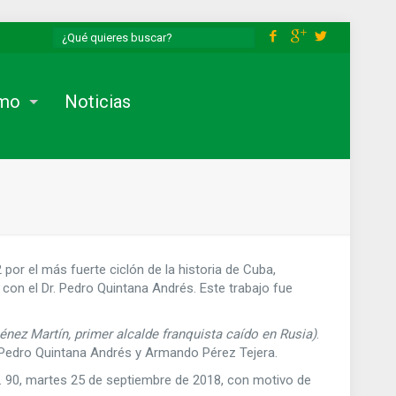
smo
Noticias
or el más fuerte ciclón de la historia de Cuba,
con el Dr. Pedro Quintana Andrés. Este trabajo fue
nez Martín, primer alcalde franquista caído en Rusia)
.
s Pedro Quintana Andrés y Armando Pérez Tejera.
 90, martes 25 de septiembre de 2018, con motivo de