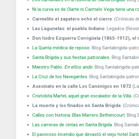
Ni la curva es de Olarte ni Carmelo Vega tiene una 
Carmelito el zapatero echó el cierre
. (Crónicas d
Las Lagunetas: el pueblo Indiano
. Legados (Revis
Don Isidro Ezquerra Corrigüela (1865-1912), e
La Quinta médica de reposo.
Blog Santabrigida-patro
Santa Brígida y sus fiestas patronales
.
Blog Santabri
Maestro Pablo:
En ellos ando
.
Blog Santabrigida-patr
La Cruz de los Navegantes.
Blog Santabrigida-patron
Asesinato en la calle Los Canónigos en 1872
(La
Cristobita Martel, aquel gran escalador de la Villa.
(Cr
La muerte y los finados en Santa Brígida
. (Crónic
Calles con historia: Blas Marrero Bethencourt.
Blog 
Las carreras de cintas en Santa Brígida.
Blog Santab
El pavoroso incendio que devastó el viejo hotel Sant