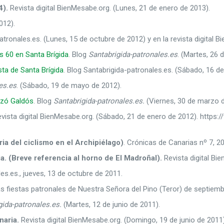
4).
Revista digital BienMesabe.org. (Lunes, 21 de enero de 2013).
012).
atronales.es. (Lunes, 15 de octubre de 2012) y en la revista digital 
os 60 en Santa Brígida
. Blog
Santabrigida-patronales.es
. (Martes, 26 
sta de Santa Brígida
. Blog Santabrigida-patronales.es. (Sábado, 16 de
es.es
. (Sábado, 19 de mayo de 2012).
izó Galdós
. Blog
Santabrigida-patronales.es.
(Viernes, 30 de marzo d
vista digital BienMesabe.org. (Sábado, 21 de enero de 2012). http
ria del ciclismo en el Archipiélago)
. Crónicas de Canarias nº 7, 2
ia. (Breve referencia al horno de El Madroñal).
Revista digital Bi
es.es., jueves, 13 de octubre de 2011.
as fiestas patronales de Nuestra Señora del Pino (Teror) de septiemb
gida-patronales.es.
(Martes, 12 de junio de 2011).
naria.
Revista digital BienMesabe.org. (Domingo, 19 de junio de 2011)