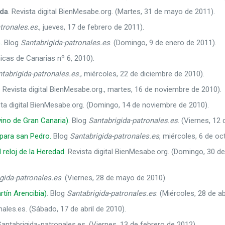
ida
. Revista digital BienMesabe.org. (Martes, 31 de mayo de 2011).
tronales.es
., jueves, 17 de febrero de 2011).
.
Blog
Santabrigida-patronales.es
. (Domingo, 9 de enero de 2011).
nicas de Canarias nº 6, 2010).
tabrigida-patronales.es
., miércoles, 22 de diciembre de 2010).
. Revista digital BienMesabe.org., martes, 16 de noviembre de 2010).
sta digital BienMesabe.org. (Domingo, 14 de noviembre de 2010).
vino de Gran Canaria).
Blog
Santabrigida-patronales.es
. (Viernes, 12
 para san Pedro.
Blog
Santabrigida-patronales.es
, miércoles, 6 de oc
reloj de la Heredad.
Revista digital BienMesabe.org. (Domingo, 30 de
gida-patronales.es
. (Viernes, 28 de mayo de 2010).
rtín Arencibia)
. Blog
Santabrigida-patronales.es
. (Miércoles, 28 de ab
ales.es. (Sábado, 17 de abril de 2010).
antabrigida-patronales.es. (Viernes, 13 de febrero de 2012).