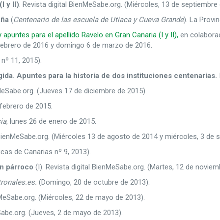
 y II)
. Revista digital BienMeSabe.org. (Miércoles, 13 de septiembre
aña
(
Centenario de las escuela de Utiaca y Cueva Grande
). La Provi
 apuntes para el apellido Ravelo en Gran Canaria (I y II),
en colaborac
febrero de 2016 y domingo 6 de marzo de 2016.
 nº 11, 2015).
gida. Apuntes para la historia de dos instituciones centenarias.
nMeSabe.org. (Jueves 17 de diciembre de 2015).
 febrero de 2015.
ia
, lunes 26 de enero de 2015.
al BienMeSabe.org. (Miércoles 13 de agosto de 2014 y miércoles, 3 de
icas de Canarias nº 9, 2013).
un párroco
(I). Revista digital BienMeSabe.org. (Martes, 12 de noviem
tronales.es.
(Domingo, 20 de octubre de 2013).
enMeSabe.org. (Miércoles, 22 de mayo de 2013).
eSabe.org. (Jueves, 2 de mayo de 2013).