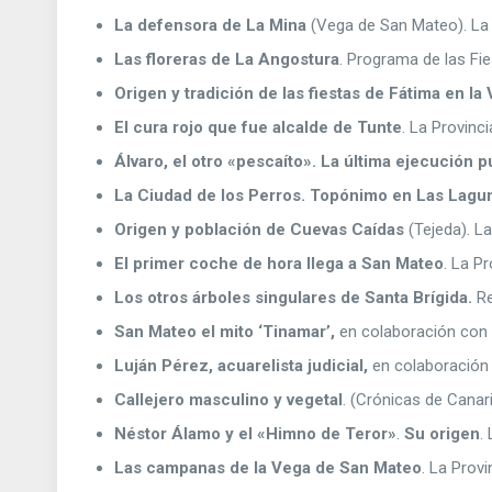
La defensora de La Mina
(Vega de San Mateo). La
Las floreras de La Angostura
. Programa de las Fie
Origen y tradición de las fiestas de Fátima en l
El cura rojo que fue alcalde de Tunte
. La Provinc
Álvaro, el otro «pescaíto». La última ejecución pú
La Ciudad de los Perros. Topónimo en Las Lagu
Origen y población de Cuevas Caídas
(Tejeda). La
El primer coche de hora llega a San Mateo
. La P
Los otros árboles singulares de Santa Brígida.
Re
San Mateo el mito ‘Tinamar’,
en colaboración con e
Luján Pérez, acuarelista judicial,
en colaboración 
Callejero masculino y vegetal
. (Crónicas de Canari
Néstor Álamo y el «Himno de Teror»
.
Su origen
.
Las campanas de la Vega de San Mateo
. La Prov