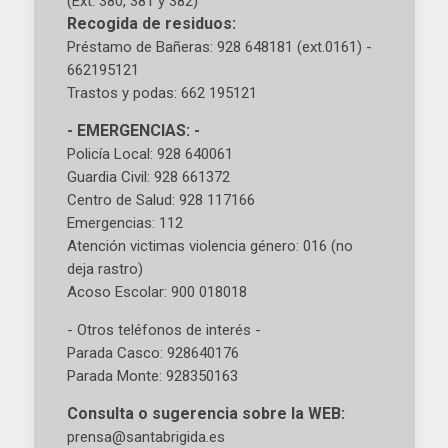
(Ext. 380, 381 y 382)
Recogida de residuos:
Préstamo de Bañeras: 928 648181 (ext.0161) -
662195121
Trastos y podas: 662 195121
- EMERGENCIAS: -
Policía Local: 928 640061
Guardia Civil: 928 661372
Centro de Salud: 928 117166
Emergencias: 112
Atención victimas violencia género: 016 (no
deja rastro)
Acoso Escolar: 900 018018
- Otros teléfonos de interés -
Parada Casco: 928640176
Parada Monte: 928350163
Consulta o sugerencia sobre la WEB:
prensa@santabrigida.es