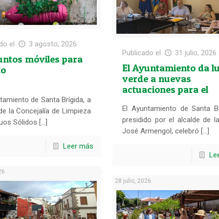
do el
3 agosto, 2026
Publicado el
31 julio, 2026
untos móviles para
El Ayuntamiento da l
to
verde a nuevas
actuaciones para el
municipio
tamiento de Santa Brígida, a
El Ayuntamiento de Santa Br
de la Concejalía de Limpieza
presidido por el alcalde de la 
uos Sólidos […]
José Armengol, celebró […]
Leer más
Le
26
28 julio, 2026