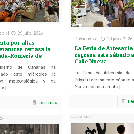
do el
29 julio, 2026
Publicado el
28 julio, 2026
erta por altas
La Feria de Artesanía
raturas retrasa la
regresa este sábado 
nda-Romería de
Calle Nueva
 Brígida
bierno de Canarias ha
La Feria de Artesanía de 
izado este miércoles la
Brígida regresa este sábado a
ción meteorológica y ha
Nueva con una amplia […]
 a […]
Le
Leer más
22 julio, 2026
26