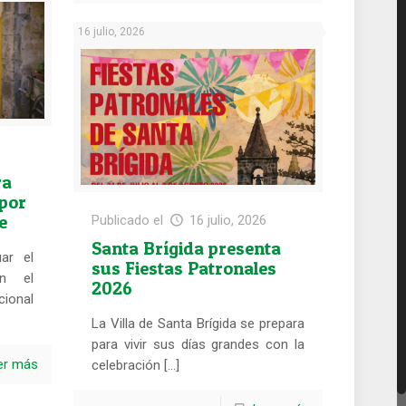
16 julio, 2026
ra
por
e
Publicado el
16 julio, 2026
Santa Brígida presenta
uar el
sus Fiestas Patronales
en el
2026
ional
La Villa de Santa Brígida se prepara
para vivir sus días grandes con la
er más
celebración […]