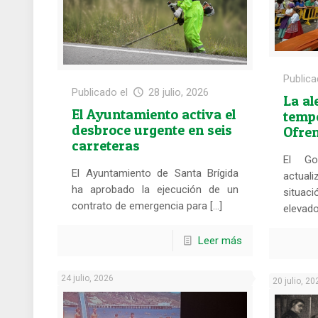
Publica
Publicado el
28 julio, 2026
La al
El Ayuntamiento activa el
tempe
desbroce urgente en seis
Ofre
carreteras
Santa
El Go
El Ayuntamiento de Santa Brígida
actual
ha aprobado la ejecución de un
situa
contrato de emergencia para […]
elevado
Leer más
24 julio, 2026
20 julio, 20