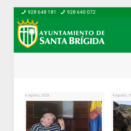
928 648 181
928 640 072
6 agosto, 2026
4 agosto, 