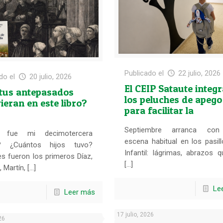
Publicado el
22 julio, 2026
do el
20 julio, 2026
El CEIP Sataute integ
 tus antepasados
los peluches de apego
ieran en este libro?
para facilitar la
adaptación en Infanti
Septiembre arranca co
n fue mi decimotercera
escena habitual en los pasil
a? ¿Cuántos hijos tuvo?
Infantil: lágrimas, abrazos 
s fueron los primeros Díaz,
[…]
 Martín, […]
Le
Leer más
17 julio, 2026
26