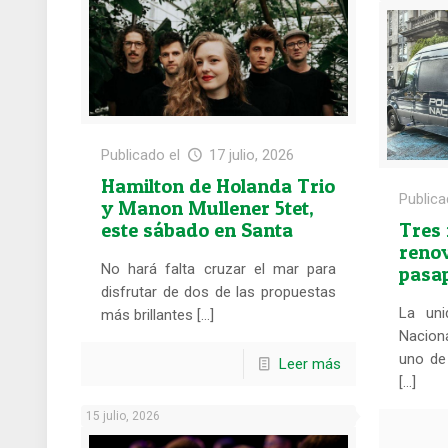
Publicado el
17 julio, 2026
Hamilton de Holanda Trio
Publica
y Manon Mullener 5tet,
este sábado en Santa
Tres
Brígida
renov
No hará falta cruzar el mar para
pasap
disfrutar de dos de las propuestas
Brígi
La uni
más brillantes […]
Naciona
uno de 
Leer más
[…]
15 julio, 2026