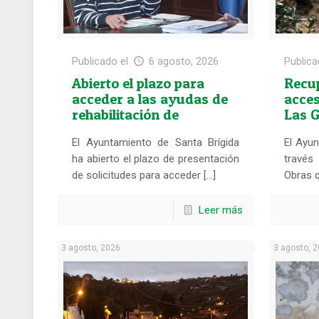
Publicado el
6 agosto, 2026
Publica
Abierto el plazo para
Recu
acceder a las ayudas de
acces
rehabilitación de
Las 
viviendas
El Ayuntamiento de Santa Brígida
El Ayun
ha abierto el plazo de presentación
través
de solicitudes para acceder […]
Obras q
Leer más
3 agosto, 2026
3 agosto, 