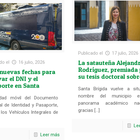
Publicado el
17 julio, 2026
La satauteña Alejand
do el
16 julio, 2026
Rodríguez, premiada 
 nuevas fechas para
su tesis doctoral sobr
ar el DNI y el
mujeres sin hogar
orte en Santa
Santa Brígida vuelve a sit
da
nombre del municipio 
dad móvil del Documento
panorama académico nac
l de Identidad y Pasaporte,
gracias […]
los Vehículos Integrales de
Le
Leer más