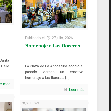
Publicado el
27 julio, 2026
a
Homenaje a Las floreras
Santa
 Calle
La Plaza de La Angostura acogió el
pasado viernes un emotivo
homenaje a las floreras, […]
er más
Leer más
20 julio, 2026