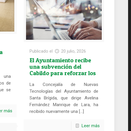
ra
Publicado el
20 julio, 2026
El Ayuntamiento recibe
una subvención del
l
Cabildo para reforzar los
n una
servicios digitales
los de
La Concejalía de Nuevas
municipales
que se
Tecnologías del Ayuntamiento de
Santa Brígida, que dirige Avelina
Fernández Manrique de Lara, ha
er más
recibido nuevamente una […]
Leer más