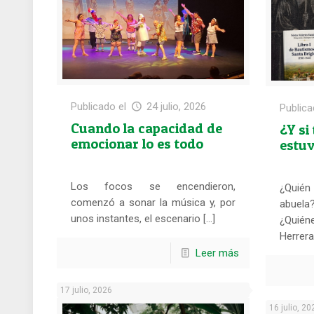
Publicado el
24 julio, 2026
Publica
Cuando la capacidad de
¿Y si
emocionar lo es todo
estuv
Los focos se encendieron,
¿Quié
comenzó a sonar la música y, por
abuel
unos instantes, el escenario […]
¿Quiéne
Herrera,
Leer más
17 julio, 2026
16 julio, 20