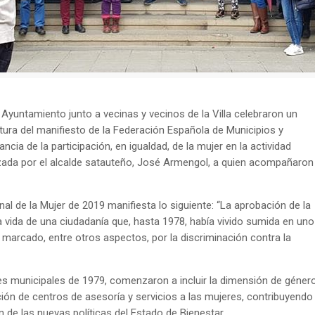
Ayuntamiento junto a vecinas y vecinos de la Villa celebraron un
ctura del manifiesto de la Federación Española de Municipios y
cia de la participación, en igualdad, de la mujer en la actividad
ealizada por el alcalde satauteño, José Armengol, a quien acompañaron
nal de la Mujer de 2019 manifiesta lo siguiente: “La aprobación de la
 vida de una ciudadanía que, hasta 1978, había vivido sumida en uno
 marcado, entre otros aspectos, por la discriminación contra la
es municipales de 1979, comenzaron a incluir la dimensión de géner
ción de centros de asesoría y servicios a las mujeres, contribuyendo
n de las nuevas políticas del Estado de Bienestar.