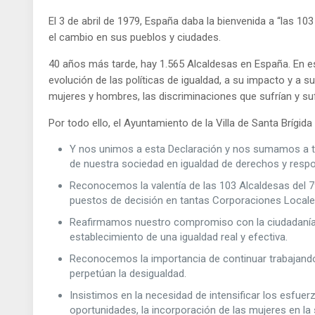
El 3 de abril de 1979, España daba la bienvenida a “las 10
el cambio en sus pueblos y ciudades.
40 años más tarde, hay 1.565 Alcaldesas en España. En es
evolución de las políticas de igualdad, a su impacto y a
mujeres y hombres, las discriminaciones que sufrían y s
Por todo ello, el Ayuntamiento de la Villa de Santa Brígi
Y nos unimos a esta Declaración y nos sumamos a to
de nuestra sociedad en igualdad de derechos y respo
Reconocemos la valentía de las 103 Alcaldesas del 7
puestos de decisión en tantas Corporaciones Locale
Reafirmamos nuestro compromiso con la ciudadanía y 
establecimiento de una igualdad real y efectiva.
Reconocemos la importancia de continuar trabajando e
perpetúan la desigualdad.
Insistimos en la necesidad de intensificar los esfue
oportunidades, la incorporación de las mujeres en la 