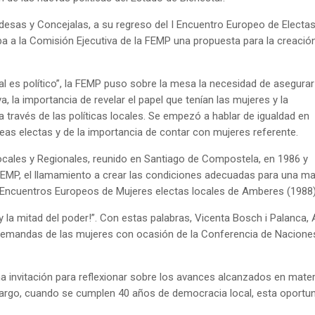
desas y Concejalas, a su regreso del I Encuentro Europeo de Electa
ba a la Comisión Ejecutiva de la FEMP una propuesta para la creació
l es político”, la FEMP puso sobre la mesa la necesidad de asegurar
a, la importancia de revelar el papel que tenían las mujeres y la
 través de las políticas locales. Se empezó a hablar de igualdad en
as electas y de la importancia de contar con mujeres referente.
ocales y Regionales, reunido en Santiago de Compostela, en 1986 y
FEMP, el llamamiento a crear las condiciones adecuadas para una mayor
os Encuentros Europeos de Mujeres electas locales de Amberes (1988)
 y la mitad del poder!”. Con estas palabras, Vicenta Bosch i Palanca,
emandas de las mujeres con ocasión de la Conferencia de Naciones 
una invitación para reflexionar sobre los avances alcanzados en mate
mbargo, cuando se cumplen 40 años de democracia local, esta oportuni