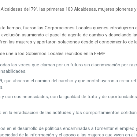
3 Alcaldesas del 79”, las primeras 103 Alcaldesas, mujeres pioneras y 
te tiempo, fueron las Corporaciones Locales quienes introdujeron e 
 su evolución asumiendo el papel de agente de cambio y desvelando la
ufren las mujeres y aportaron soluciones desde el conocimiento de 
da se une a los Gobiernos Locales reunidos en la FEMP:
das las voces que claman por un futuro sin discriminación por ra
nsabilidades.
9, que abrieron el camino del cambio y que contribuyeron a crear r
s.
con sus necesidades, con la igualdad de trato y de oportunidades 
n la erradicación de las actitudes y los comportamientos cotidianos
rzos en el desarrollo de políticas encaminadas a fomentar el empleo 
sociedad de la información y el apoyo a las mujeres que viven en el á