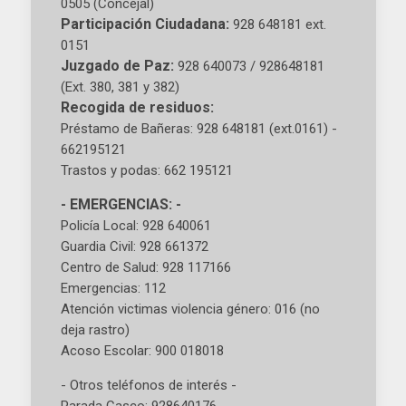
0505 (Concejal)
Participación Ciudadana:
928 648181 ext.
0151
Juzgado de Paz:
928 640073 / 928648181
(Ext. 380, 381 y 382)
Recogida de residuos:
Préstamo de Bañeras: 928 648181 (ext.0161) -
662195121
Trastos y podas: 662 195121
- EMERGENCIAS: -
Policía Local: 928 640061
Guardia Civil: 928 661372
Centro de Salud: 928 117166
Emergencias: 112
Atención victimas violencia género: 016 (no
deja rastro)
Acoso Escolar: 900 018018
- Otros teléfonos de interés -