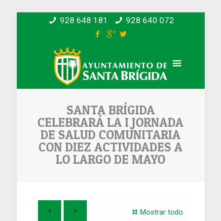
928 648 181
928 640 072
SANTA BRÍGIDA
CELEBRARÁ LA I JORNADA
DE SALUD COMUNITARIA
CON DIEZ ACTIVIDADES A
LO LARGO DE MAYO
Mostrar todo