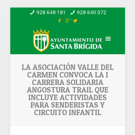
928 648 181
928 640 072
LA ASOCIACIÓN VALLE DEL
CARMEN CONVOCA LA I
CARRERA SOLIDARIA
ANGOSTURA TRAIL QUE
INCLUYE ACTIVIDADES
PARA SENDERISTAS Y
CIRCUITO INFANTIL