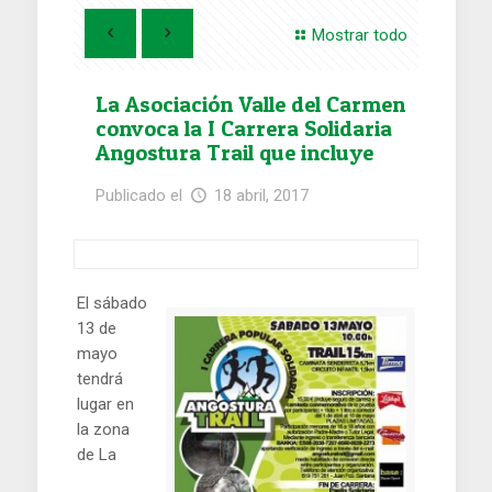
Mostrar todo
La Asociación Valle del Carmen
convoca la I Carrera Solidaria
Angostura Trail que incluye
actividades para senderistas y
Publicado el
18 abril, 2017
circuito infantil
El sábado
13 de
mayo
tendrá
lugar en
la zona
de La