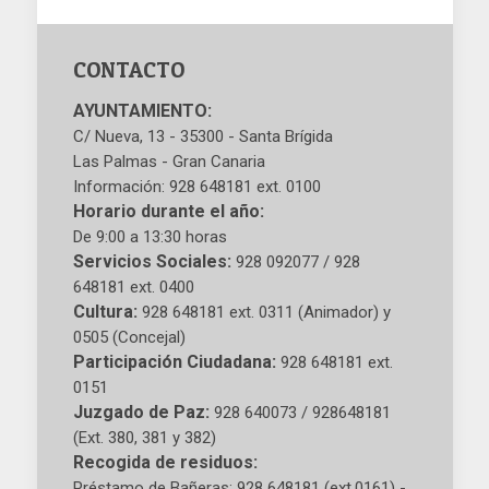
CONTACTO
AYUNTAMIENTO:
C/ Nueva, 13 - 35300 - Santa Brígida
Las Palmas - Gran Canaria
Información: 928 648181 ext. 0100
Horario durante el año:
De 9:00 a 13:30 horas
Servicios Sociales:
928 092077 / 928
648181 ext. 0400
Cultura:
928 648181 ext. 0311 (Animador) y
0505 (Concejal)
Participación Ciudadana:
928 648181 ext.
0151
Juzgado de Paz:
928 640073 / 928648181
(Ext. 380, 381 y 382)
Recogida de residuos:
Préstamo de Bañeras: 928 648181 (ext.0161) -