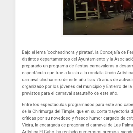
Bajo el lema ‘cochesdihora y piratas’, la Concejalía de Fe
distintos departamentos del Ayuntamiento y la Asociaci
preparado un programa de fiestas carnavaleras a desarro
espectáculo que trae a la isla a la rondalla Unión Artíst
carnaval chicharrero de este año tras 75 años de activid
organizado por los jóvenes del municipio y Entierro de l
previstos para el carnaval satauteño de este año.
Entre los espectáculos programados para este año cabe se
de la Chirimurga del Timple, que en su corta trayectoria
críticas por su novedoso y fresco humor cargado de críti
Vieira, la encargada de pregonar el carnaval de Las Palm
Artística El Cabo, ha recibido numerosos premios, siend