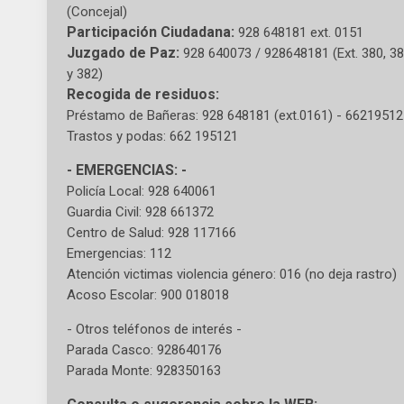
(Concejal)
Participación Ciudadana:
928 648181 ext. 0151
Juzgado de Paz:
928 640073 / 928648181 (Ext. 380, 3
y 382)
Recogida de residuos:
Préstamo de Bañeras: 928 648181 (ext.0161) - 6621951
Trastos y podas: 662 195121
- EMERGENCIAS: -
Policía Local: 928 640061
Guardia Civil: 928 661372
Centro de Salud: 928 117166
Emergencias: 112
Atención victimas violencia género: 016 (no deja rastro)
Acoso Escolar: 900 018018
- Otros teléfonos de interés -
Parada Casco: 928640176
Parada Monte: 928350163