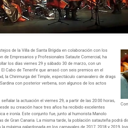
stejos de la Villa de Santa Brígida en colaboración con los
ón de Empresarios y Profesionales Sataute Comercial, ha
llar los días viernes 29 y sábado 30 de marzo, con un
ica El Cabo de Tenerife que arrasó con seis premios en el
ad, la Chirimurga del Timple, espectáculo carnavalero de drags
a Sardina con posterior verbena, son algunos de los actos
ñalar la actuación el viernes 29, a partir de las 20:00 horas,
Com
 desde su creación hace tres años ha recibido excelentes
ca e ironía. Este conjunto fue, junto al humorista Manolo
as de Gran Canaria. La misma tarde, la población satauteña podrá dis
o la máxima galardonada en los carnavales de 2017, 2018 y 2019, lo