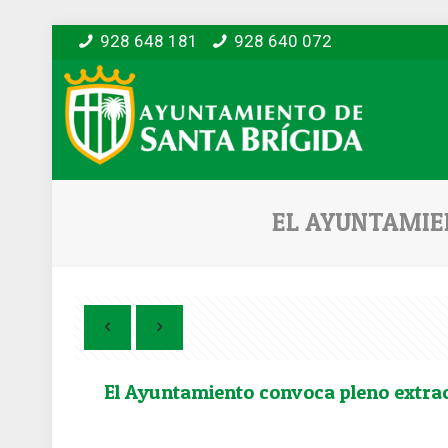
928 648 181
928 640 072
EL AYUNTAMIE
El Ayuntamiento convoca pleno extrao