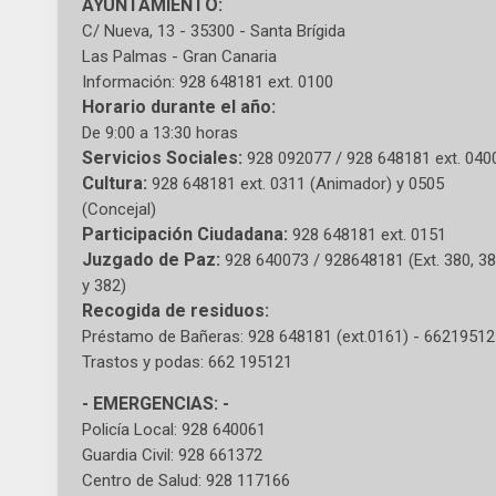
AYUNTAMIENTO:
C/ Nueva, 13 - 35300 - Santa Brígida
Las Palmas - Gran Canaria
Información: 928 648181 ext. 0100
Horario durante el año:
De 9:00 a 13:30 horas
Servicios Sociales:
928 092077 / 928 648181 ext. 040
Cultura:
928 648181 ext. 0311 (Animador) y 0505
(Concejal)
Participación Ciudadana:
928 648181 ext. 0151
Juzgado de Paz:
928 640073 / 928648181 (Ext. 380, 3
y 382)
Recogida de residuos:
Préstamo de Bañeras: 928 648181 (ext.0161) - 6621951
Trastos y podas: 662 195121
- EMERGENCIAS: -
Policía Local: 928 640061
Guardia Civil: 928 661372
Centro de Salud: 928 117166