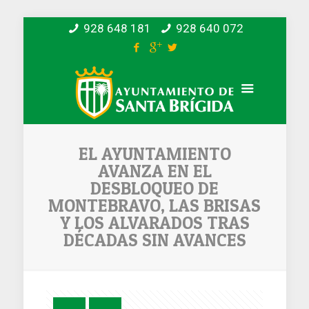
928 648 181
928 640 072
EL AYUNTAMIENTO
AVANZA EN EL
DESBLOQUEO DE
MONTEBRAVO, LAS BRISAS
Y LOS ALVARADOS TRAS
DÉCADAS SIN AVANCES