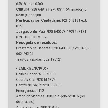
648181 ext. 0400
Cultura:
928 648181 ext. 0311 (Animador) y
0505 (Concejal)
Participación Ciudadana:
928 648181 ext.
0151
Juzgado de Paz:
928 640073 / 928648181
(Ext. 380, 381 y 382)
Recogida de residuos:
Préstamo de Bañeras: 928 648181 (ext.0161) -
662195121
Trastos y podas: 662 195121
- EMERGENCIAS: -
Policía Local: 928 640061
Guardia Civil: 928 661372
Centro de Salud: 928 117166
Emergencias: 112
Atención victimas violencia género: 016 (no
deja rastro)
Acoso Escolar: 900 018018