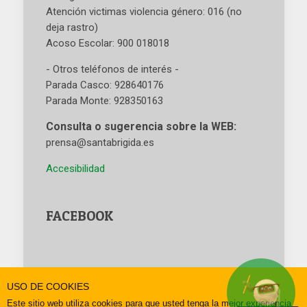
Atención victimas violencia género: 016 (no
deja rastro)
Acoso Escolar: 900 018018
- Otros teléfonos de interés -
Parada Casco: 928640176
Parada Monte: 928350163
Consulta o sugerencia sobre la WEB:
prensa@santabrigida.es
Accesibilidad
FACEBOOK
© Ayuntamiento de la Villa de Santa Brígida
USO DE COOKIES
Este sitio web utiliza cookies para que usted tenga la mejor experiencia