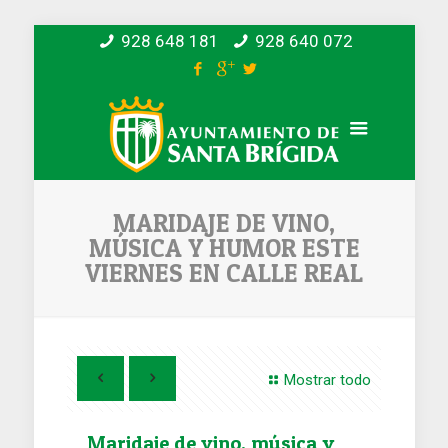
928 648 181
928 640 072
MARIDAJE DE VINO,
MÚSICA Y HUMOR ESTE
VIERNES EN CALLE REAL
Mostrar todo
Maridaje de vino, música y