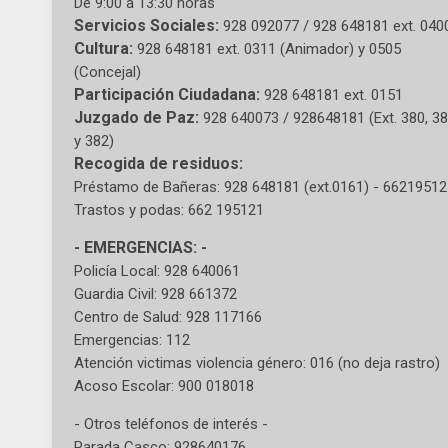
De 9:00 a 13:30 horas
Servicios Sociales:
928 092077 / 928 648181 ext. 040
Cultura:
928 648181 ext. 0311 (Animador) y 0505
(Concejal)
Participación Ciudadana:
928 648181 ext. 0151
Juzgado de Paz:
928 640073 / 928648181 (Ext. 380, 3
y 382)
Recogida de residuos:
Préstamo de Bañeras: 928 648181 (ext.0161) - 6621951
Trastos y podas: 662 195121
- EMERGENCIAS: -
Policía Local: 928 640061
Guardia Civil: 928 661372
Centro de Salud: 928 117166
Emergencias: 112
Atención victimas violencia género: 016 (no deja rastro)
Acoso Escolar: 900 018018
- Otros teléfonos de interés -
Parada Casco: 928640176