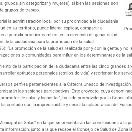
 grupos sin categorizar y mujeres), si bien las sesiones son
 de grupos de trabajo.
orial la administración local, por su proximidad a la ciudadanía
 en su territorio, puede liderar, explicar, compartir e
Pro
an a permitir producir cambios en la dirección de ganar salud
ón de la ciudadanía para la promoción de la salud,
): “La promoción de la salud es realizada por y con la gente, y no l
anizaciones o comunidades para influir en los determinantes de la sal
nto de la participación de la ciudadanía entre las cinco grandes áre
arrollar aptitudes personales (estilos de vida) y reorientar los servi
versos perfiles pertenecientes a la Cátedra Unesco de investigación, 
mizarán las sesiones participativas. Este proyecto, cuya denominaci
 promotor de salud y bienestar”, ha sido promovido por la Concejalía
e ha contado con la imprescindible y decidida colaboración del Equip
unicipal de Salud” en la que se presentarán las conclusiones a la po
Esta información, junto a la que recabe el Consejo de Salud de Zona B