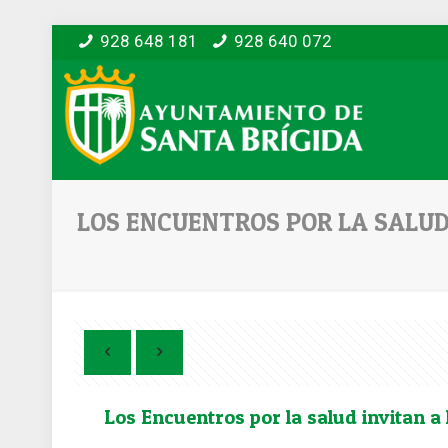
928 648 181
928 640 072
LOS ENCUENTROS POR LA SALUD 
Los Encuentros por la salud invitan a 