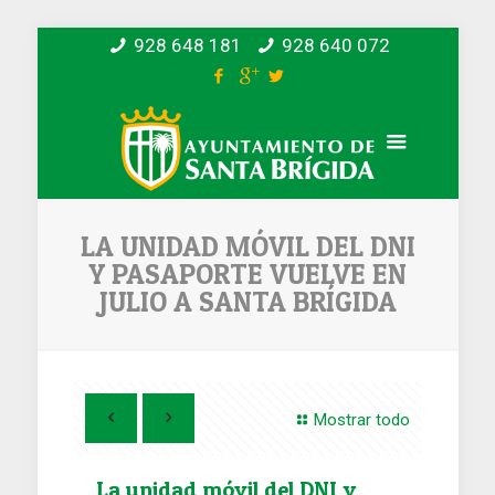
928 648 181
928 640 072
LA UNIDAD MÓVIL DEL DNI
Y PASAPORTE VUELVE EN
JULIO A SANTA BRÍGIDA
Mostrar todo
La unidad móvil del DNI y