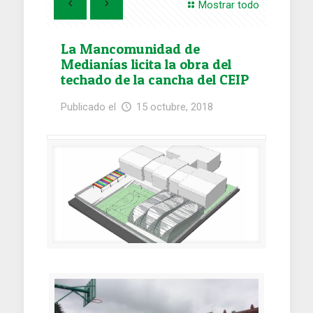
Mostrar todo
La Mancomunidad de
Medianías licita la obra del
techado de la cancha del CEIP
Juan del Río Ayala por 284.955
Publicado el
15 octubre, 2018
euros