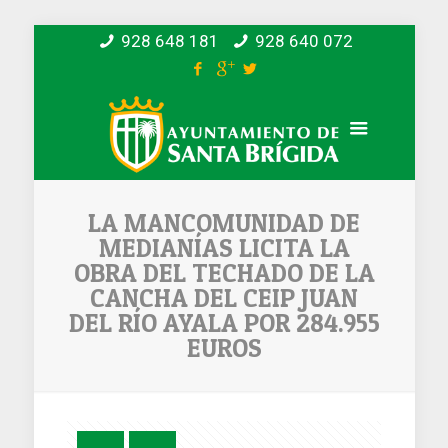
928 648 181
928 640 072
LA MANCOMUNIDAD DE
MEDIANÍAS LICITA LA
OBRA DEL TECHADO DE LA
CANCHA DEL CEIP JUAN
DEL RÍO AYALA POR 284.955
EUROS