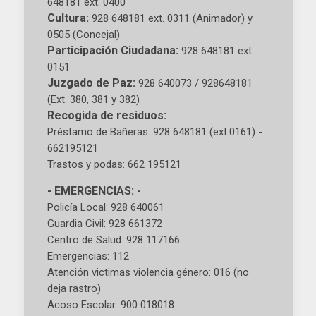
648181 ext. 0400
Cultura:
928 648181 ext. 0311 (Animador) y
0505 (Concejal)
Participación Ciudadana:
928 648181 ext.
0151
Juzgado de Paz:
928 640073 / 928648181
(Ext. 380, 381 y 382)
Recogida de residuos:
Préstamo de Bañeras: 928 648181 (ext.0161) -
662195121
Trastos y podas: 662 195121
- EMERGENCIAS: -
Policía Local: 928 640061
Guardia Civil: 928 661372
Centro de Salud: 928 117166
Emergencias: 112
Atención victimas violencia género: 016 (no
deja rastro)
Acoso Escolar: 900 018018