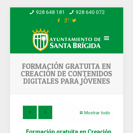
928 648 181
928 640 072
FORMACIÓN GRATUITA EN
CREACIÓN DE CONTENIDOS
DIGITALES PARA JÓVENES
Mostrar todo
Formación gratuita en Creación