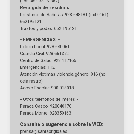
(Ext. 380, 381 y 382)
Recogida de residuos:
Préstamo de Bañeras: 928 648181 (ext.0161) -
662195121
Trastos y podas: 662 195121
- EMERGENCIAS: -
Policía Local: 928 640061
Guardia Civil: 928 661372
Centro de Salud: 928 117166
Emergencias: 112
Atención victimas violencia género: 016 (no
deja rastro)
Acoso Escolar: 900 018018
- Otros teléfonos de interés -
Parada Casco: 928640176
Parada Monte: 928350163
Consulta o sugerencia sobre la WEB:
prensa@santabrigida.es