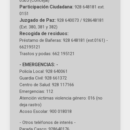
0505 (Concejal)
Participación Ciudadana:
928 648181 ext.
0151
Juzgado de Paz:
928 640073 / 928648181
(Ext. 380, 381 y 382)
Recogida de residuos:
Préstamo de Bañeras: 928 648181 (ext.0161) -
662195121
Trastos y podas: 662 195121
- EMERGENCIAS: -
Policía Local: 928 640061
Guardia Civil: 928 661372
Centro de Salud: 928 117166
Emergencias: 112
Atención victimas violencia género: 016 (no
deja rastro)
Acoso Escolar: 900 018018
- Otros teléfonos de interés -
Parada Casco: 928640176