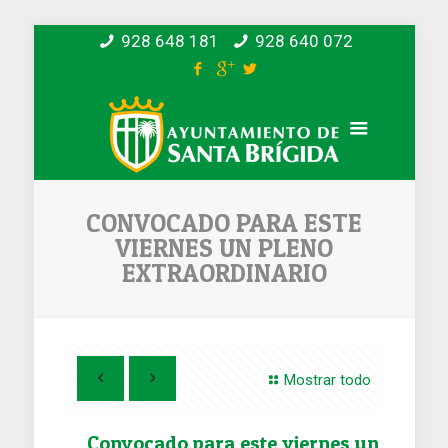
928 648 181
928 640 072
CONVOCADO PARA ESTE
VIERNES UN PLENO
EXTRAORDINARIO
Mostrar todo
Convocado para este viernes un