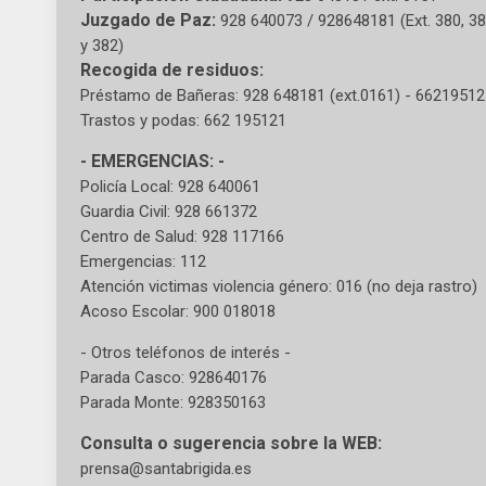
Juzgado de Paz:
928 640073 / 928648181 (Ext. 380, 3
y 382)
Recogida de residuos:
Préstamo de Bañeras: 928 648181 (ext.0161) - 6621951
Trastos y podas: 662 195121
- EMERGENCIAS: -
Policía Local: 928 640061
Guardia Civil: 928 661372
Centro de Salud: 928 117166
Emergencias: 112
Atención victimas violencia género: 016 (no deja rastro)
Acoso Escolar: 900 018018
- Otros teléfonos de interés -
Parada Casco: 928640176
Parada Monte: 928350163
Consulta o sugerencia sobre la WEB:
prensa@santabrigida.es