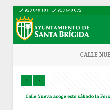
928 648 181
928 640 072
CALLE NU
Calle Nueva acoge este sábado la Feri